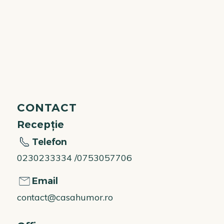
CONTACT
Recepție
Telefon
0230233334 /0753057706
Email
contact@casahumor.ro